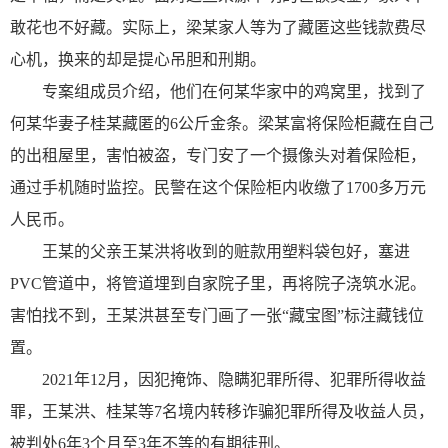
敢花也不好藏。实际上，梁某家人等为了藏匿这些钱款费尽
心机，换来的却是提心吊胆和刑期。
专案组成员介绍，他们在何某华家中的鸡窝里，找到了
何某华妻子桂某藏匿的6公斤金条。梁某富将保险柜藏在自己
的出租屋里，害怕被盗，专门安了一个摄像头对着保险柜，
通过手机随时监控。民警在这个保险柜内收缴了1700多万元
人民币。
王某的父亲王某洪将收到的赃款用塑料袋包好，塞进
PVC管道中，将管道埋到自家院子里，再将院子浇筑水泥。
害怕找不到，王某洪甚至专门画了一张“藏宝图”标注藏钱位
置。
2021年12月，因犯掩饰、隐瞒犯罪所得、犯罪所得收益
罪，王某洪、桂某等7名境内转移诈骗犯罪所得及收益人员，
被判处6年3个月至3年不等的有期徒刑。