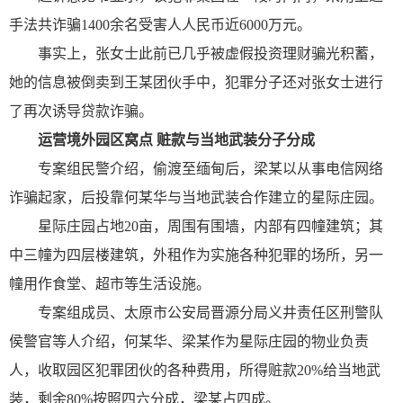
手法共诈骗1400余名受害人人民币近6000万元。
事实上，张女士此前已几乎被虚假投资理财骗光积蓄，
她的信息被倒卖到王某团伙手中，犯罪分子还对张女士进行
了再次诱导贷款诈骗。
运营境外园区窝点 赃款与当地武装分子分成
专案组民警介绍，偷渡至缅甸后，梁某以从事电信网络
诈骗起家，后投靠何某华与当地武装合作建立的星际庄园。
星际庄园占地20亩，周围有围墙，内部有四幢建筑；其
中三幢为四层楼建筑，外租作为实施各种犯罪的场所，另一
幢用作食堂、超市等生活设施。
专案组成员、太原市公安局晋源分局义井责任区刑警队
侯警官等人介绍，何某华、梁某作为星际庄园的物业负责
人，收取园区犯罪团伙的各种费用，所得赃款20%给当地武
装，剩余80%按照四六分成，梁某占四成。