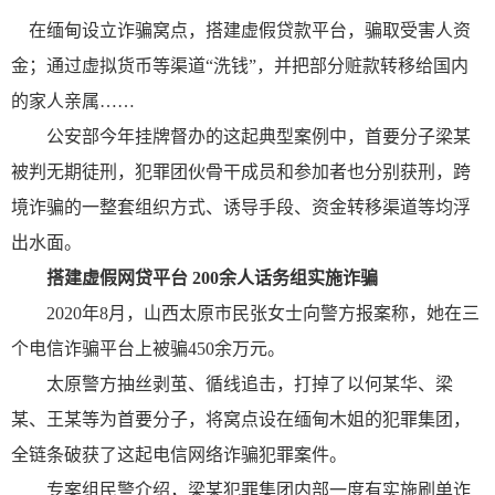
在缅甸设立诈骗窝点，搭建虚假贷款平台，骗取受害人资
金；通过虚拟货币等渠道“洗钱”，并把部分赃款转移给国内
的家人亲属……
公安部今年挂牌督办的这起典型案例中，首要分子梁某
被判无期徒刑，犯罪团伙骨干成员和参加者也分别获刑，跨
境诈骗的一整套组织方式、诱导手段、资金转移渠道等均浮
出水面。
搭建虚假网贷平台 200余人话务组实施诈骗
2020年8月，山西太原市民张女士向警方报案称，她在三
个电信诈骗平台上被骗450余万元。
太原警方抽丝剥茧、循线追击，打掉了以何某华、梁
某、王某等为首要分子，将窝点设在缅甸木姐的犯罪集团，
全链条破获了这起电信网络诈骗犯罪案件。
专案组民警介绍，梁某犯罪集团内部一度有实施刷单诈