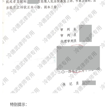
特别提示：