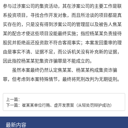
参与过涉案公司的集资活动，其在涉案公司的主要工作是联
系投资项目，寻找合作开发对象，而且所洽谈的项目都是真
实存在的，只是没有得到涉案公司的管理层以及被告人焦某
某的配合才使这些项目没能最终实施；指控杨某某负责接待
股民并拒绝返还投资款不符合客观事实；本案发回重审的理
由是事实不清、证据不足，而公诉机关没有补充新的证据，
因此指控杨某某犯集资诈骗罪是不能成立的。
虽然本案最终仍然认定焦某某、杨某某构成集资诈骗
罪，但考虑到本案特殊情节，最终将死刑改判为无期徒刑。
上一篇：
下一篇：崔某某单位行贿、虚开发票案（从轻处罚辩护成功）
最新内容