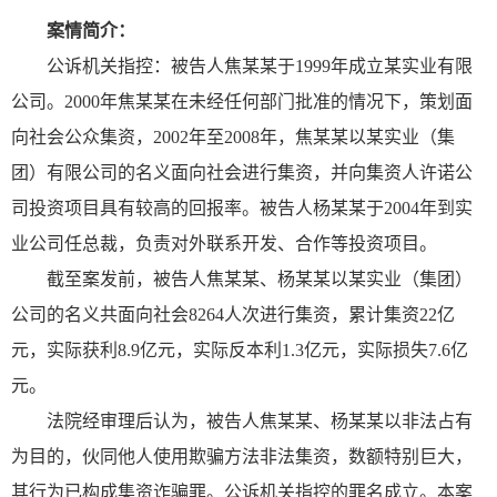
案情简介：
公诉机关指控：被告人焦某某于1999年成立某实业有限
公司。2000年焦某某在未经任何部门批准的情况下，策划面
向社会公众集资，2002年至2008年，焦某某以某实业（集
团）有限公司的名义面向社会进行集资，并向集资人许诺公
司投资项目具有较高的回报率。被告人杨某某于2004年到实
业公司任总裁，负责对外联系开发、合作等投资项目。
截至案发前，被告人焦某某、杨某某以某实业（集团）
公司的名义共面向社会8264人次进行集资，累计集资22亿
元，实际获利8.9亿元，实际反本利1.3亿元，实际损失7.6亿
元。
法院经审理后认为，被告人焦某某、杨某某以非法占有
为目的，伙同他人使用欺骗方法非法集资，数额特别巨大，
其行为已构成集资诈骗罪。公诉机关指控的罪名成立。本案