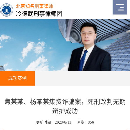
北京知名刑事律师
冷德武刑事律师团
成功案例
焦某某、杨某某集资诈骗案，死刑改判无期
辩护成功
更新时间：2023/6/13 浏览：
356