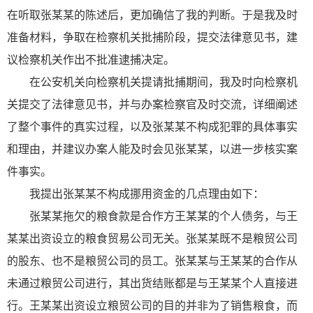
在听取张某某的陈述后，更加确信了我的判断。于是我及时
准备材料，争取在检察机关批捕阶段，提交法律意见书，建
议检察机关作出不批准逮捕决定。
在公安机关向检察机关提请批捕期间，我及时向检察机
关提交了法律意见书，并与办案检察官及时交流，详细阐述
了整个事件的真实过程，以及张某某不构成犯罪的具体事实
和理由，并建议办案人能及时会见张某某，以进一步核实案
件事实。
我提出张某某不构成挪用资金的几点理由如下：
张某某拖欠的粮食款是合作方王某某的个人债务，与王
某某出资设立的粮食贸易公司无关。张某某既不是粮贸公司
的股东、也不是粮贸公司的员工。张某某与王某某的合作从
未通过粮贸公司进行，其出货结账都是与王某某个人直接进
行。王某某出资设立粮贸公司的目的并非为了销售粮食，而