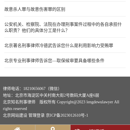
故意杀人罪与故意伤害罪的区别
公安机关、检察院、法院在办理刑事案件过程中的各自承担什
么职责？他们的具体分工是什么？
北京著名刑事律师冷德武告诉您什么是利用影响力受贿罪
北京专业刑事律师告诉您—取保候审要具备哪些条件
律师电话：18210656067（微信）
地址：北京市海淀区中关村南大街2号数码大厦A座6层
北京知名刑事律师 版权所有 Copyright@2023 lengdewulawyer All
rights reserved
北京网站建设
管理登录
京ICP备2023012610号-1