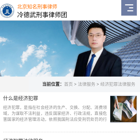
北京知名刑事律师
冷德武刑事律师团
当前位置：
首页
>
法律服务
>
经济犯罪法律服务
什么是经济犯罪
经济犯罪，是指在社会经济的生产、交换、分配、消费领
域，为谋取不法利益，违反国家经济、行政法规，直接危
害国家的经济管理活动，依照我国刑法应受刑罚处罚的行
为。但是，情节显著轻微危害不大的，不是犯罪。经济
犯…
[阅读全文]