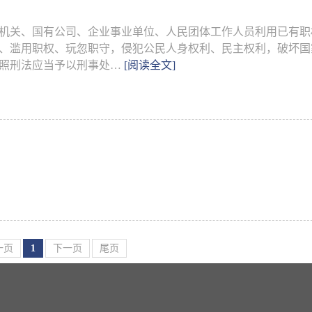
机关、国有公司、企业事业单位、人民团体工作人员利用已有职
、滥用职权、玩忽职守，侵犯公民人身权利、民主权利，破坏国
照刑法应当予以刑事处…
[阅读全文]
一页
1
下一页
尾页