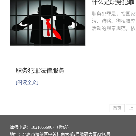
什么是职务犯罪
职务犯罪是，指国家
污、贿赂、徇私舞弊
活动的规章规范，依
职务犯罪法律服务
[阅读全文]
首页
上
律师电话：18210656067（微信）
地址：北京市海淀区中关村南大街2号数码大厦A座6层